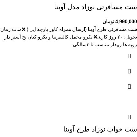
ست مسافرتی نوزاد مدل آوینا
4,990,000
تومان
ست مسافرتی طرح آوینا (ارسال همراه کاور پارچه ایی ) ❌️مدت زمان
تحویل: ۲۰ روز کاری❌️ یکرو مخمل کالیفرنیا و یکرو کتان نخ آستر دار
رویه ها زیپدار مناسب تا ۳سالگی
ست خواب نوزاد طرح آوینا