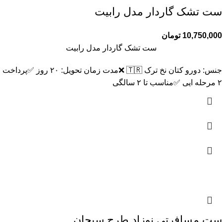
ست تشک گاردار مدل رابیت
10,750,000
تومان
ست تشک گاردار مدل رابیت
جنس: دورو کتان نخ ترک 🇹🇷 ❌️مدت زمان تحویل: ۲۰ روز ✅️پرداخت
۲ مرحله ایی ✅️مناسب تا ۲ سالگی
ست مسافرتی نوزاد طرح سبحان