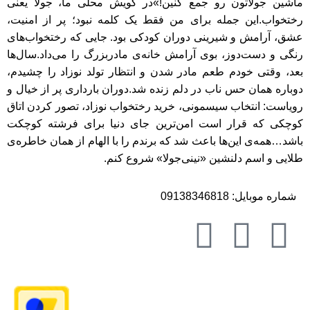
ماشین جولاتون رو جمع کنین!»در گویش محلی ما، جولا یعنی
رختخواب.این جمله برای من فقط یک کلمه نبود؛ پر از امنیت،
عشق، آرامش و شیرینی دوران کودکی بود. جایی که رختخواب‌های
رنگی و دست‌دوز، بوی آرامش خانه‌ی مادربزرگ را می‌داد.سال‌ها
بعد، وقتی خودم طعم مادر شدن و انتظار تولد نوزاد را چشیدم،
دوباره همان حس ناب در دلم زنده شد.دوران بارداری پر از خیال و
رویاست: انتخاب سیسمونی، خرید رختخواب نوزاد، تصور کردن اتاق
کوچکی که قرار است امن‌ترین جای دنیا برای فرشته کوچکت
باشد…همه‌ی این‌ها باعث شد که برندم را با الهام از همان خاطره‌ی
طلایی و اسم دلنشین «نینی‌جولا» شروع کنم.
شماره موبایل: 09138346818