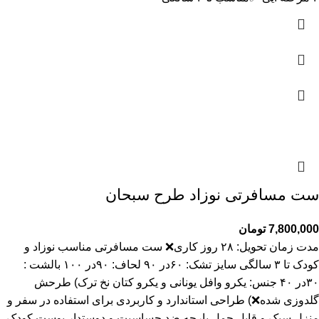
ست مسافرتی نوزاد طرح سبحان
7,800,000
تومان
مدت زمان تحويل: ۲۸ روز کاری❌️ ست مسافرتی مناسب نوزاد و
کودک تا ۳ سالگی سایز تشک: ۶۰در ۹۰ لحاف: ۹۰در ۱۰۰ بالشت :
۳۰در ۴۰ جنس: یکرو وافل یونانی و یکرو کتان نخ ترک) طرحش
گلدوزی شده❌️) طراحی استاندارد و کاربردی برای استفاده در سفر و
منزل سبک و قابل حمل پارچه ضد حساسیت و دوستدار پوست کودک