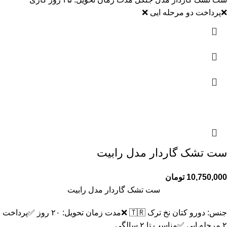
❌️پرداخت دو مرحله ایی ❌️
ست تشک گاردار مدل رابیت
10,750,000
تومان
ست تشک گاردار مدل رابیت
جنس: دورو کتان نخ ترک 🇹🇷 ❌️مدت زمان تحویل: ۲۰ روز ✅️پرداخت
۲ مرحله ایی ✅️مناسب تا ۲ سالگی