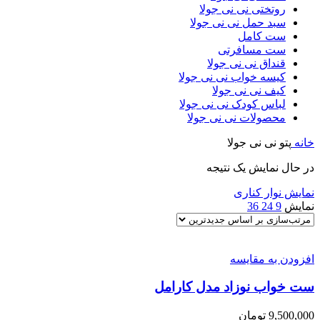
روتختی نی نی جولا
سبد حمل نی نی جولا
ست کامل
ست مسافرتی
قنداق نی نی جولا
کیسه خواب نی نی جولا
کیف نی نی جولا
لباس کودک نی نی جولا
محصولات نی نی جولا
خانه
پتو نی نی جولا
در حال نمایش یک نتیجه
نمایش نوار کناری
نمایش
9
24
36
افزودن به مقایسه
ست خواب نوزاد مدل کارامل
9,500,000
تومان