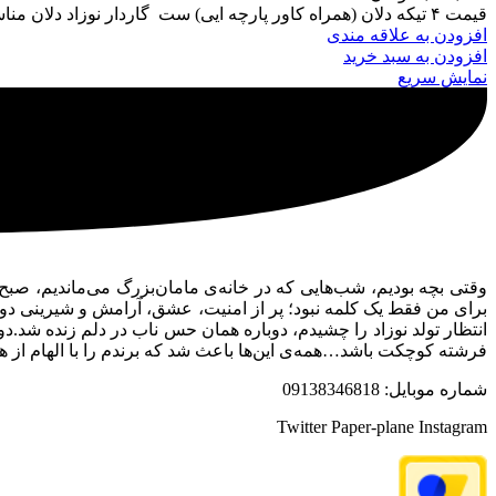
قیمت ۴ تیکه دلان (همراه کاور پارچه ایی) ست گاردار نوزاد دلان مناسب تا ۲ سالگی قابل استفاده هستش آغوشی مناسب تا ۶ ماهگی یکرو کتان نخ ترک و یکرو پیکه یونانی
افزودن به علاقه مندی
افزودن به سبد خرید
نمایش سریع
وقتی بچه بودیم، شب‌هایی که در خانه‌ی مامان‌بزرگ می‌ماندیم، صب
برای من فقط یک کلمه نبود؛ پر از امنیت، عشق، آرامش و شیرینی دو
انتظار تولد نوزاد را چشیدم، دوباره همان حس ناب در دلم زنده شد.د
فرشته کوچکت باشد…همه‌ی این‌ها باعث شد که برندم را با الهام از 
شماره موبایل: 09138346818
Twitter
Paper-plane
Instagram