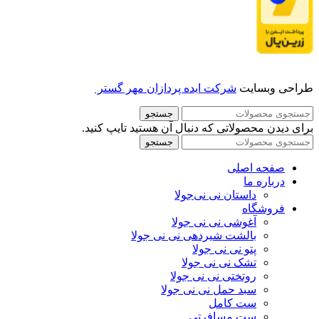
طراحی وبسایت
شرکت ایده پردازان مهر گستر
جستجو
برای دیدن محصولاتی که دنبال آن هستید تایپ کنید.
جستجو
صفحه اصلی
درباره ما
داستان نی نی‌جولا
فروشگاه
آغوشی نی نی جولا
بالشت شیردهی نی نی جولا
پتو نی نی جولا
تشک نی نی جولا
روتختی نی نی جولا
سبد حمل نی نی جولا
ست کامل
ست مسافرتی