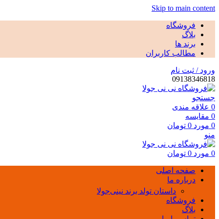
Skip to main content
فروشگاه
بلاگ
برند ها
مطالب کاربران
ورود / ثبت نام
09138346818
جستجو
0
علاقه مندی
0
مقايسه
0
مورد
0
تومان
منو
0
مورد
0
تومان
صفحه اصلی
درباره ما
داستان تولد برند نینی‌جولا
فروشگاه
بلاگ
تماس با ما