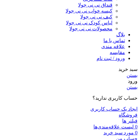
قنداق نی نی جولا
کیسه خواب نی نی جولا
کیف نی نی جولا
لباس کودک نی نی جولا
محصولات نی نی جولا
بلاگ
تماس با ما
علاقه مندی
مقايسه
ورود / ثبت نام
سبد خرید
بستن
ورود
بستن
حساب کاربری ندارید؟
ایجاد یک حساب کاربری
فروشگاه
فیلتر ها
0
لیست علاقه‌مندی‌ها
0
مورد
سبد خرید
حساب من